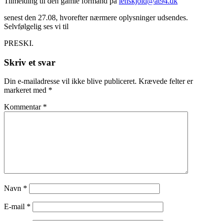
Tilmelding til den gamle formand på
lenskjold@at94.dk
senest den 27.08, hvorefter nærmere oplysninger udsendes.
Selvfølgelig ses vi til
PRESKI.
Skriv et svar
Din e-mailadresse vil ikke blive publiceret.
Krævede felter er
markeret med
*
Kommentar
*
Navn
*
E-mail
*