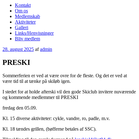
Kontakt
Om os
Medlemskab
Aktiviteter
Galleri
Links/Henvisninger
Bliv medlem
Udgivet
28. august 2025
af
admin
den
PRESKI
Sommerferien er ved at være ovre for de fleste. Og det er ved at
være tid til at tænke på skiløb igen.
I stedet for at holde afterski vil den gode Skiclub invitere nuværende
og kommende medlemmer til PRESKI
fredag den 05.09.
Kl. 15 diverse aktiviteter: cykle, vandre, ro, padle, m.v.
Kl.
18 tændes grillen, (bøfferne betales af SSC).