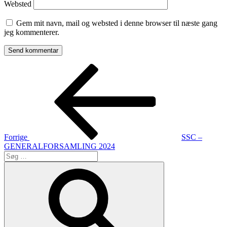
Websted
Gem mit navn, mail og websted i denne browser til næste gang
jeg kommenterer.
Indlægsnavigation
Forrige
indlæg
Forrige
SSC –
GENERALFORSAMLING 2024
Søg
efter:
Søg