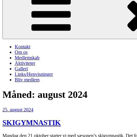
Kontakt
Om os
Medlemskab
Aktiviteter
Galleri
Links/Henvisninger
Bliv medlem
Måned:
august 2024
Udgivet
25. august 2024
den
SKIGYMNASTIK
Mandag den 21 oktober starter vi med sæsonen’s skigymnastik. Det fo