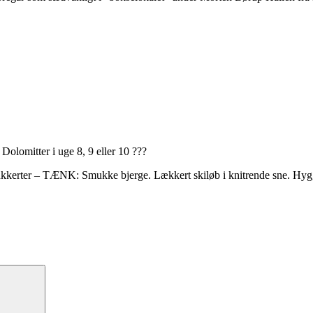
olomitter i uge 8, 9 eller 10 ???
og dukkerter – TÆNK: Smukke bjerge. Lækkert skiløb i knitrende sne. Hy
Søg