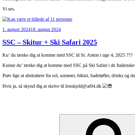
Vi ses.
Udgivet
1. august 2024
18. august 2024
den
SSC – Skitur + Ski Safari 2025
Ku’ du tænke dig at komme med SSC til St. Anton i uge 4, 2025 ???
Kunne du’ tænke dig at komme med SSC på Ski Safari i de Italienske D
Prøv lige at abstrahere fra sol, sommer, bikini, badetøfler, drinks 
Hvis ja, så skynd dig at skrive til lenskjold@at94.dk
Søg
efter: