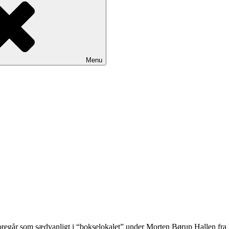
Menu
regår som sædvanligt i “bokselokalet” under Morten Børup Hallen fra k