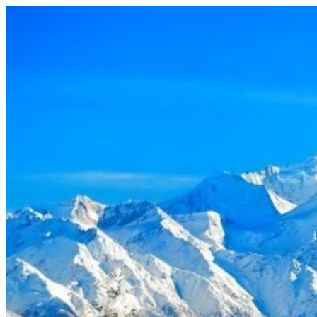
Videre
til
indhold